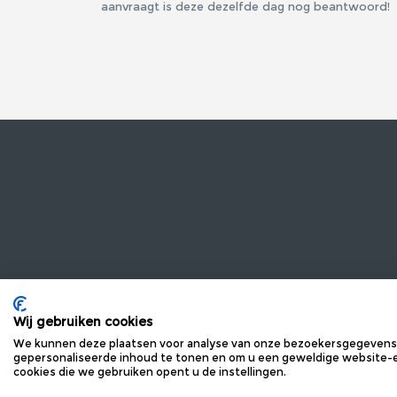
aanvraagt is deze dezelfde dag nog beantwoord!
INFORMATIE
VRAG
OVER ONS
MEEST
Wij gebruiken cookies
We kunnen deze plaatsen voor analyse van onze bezoekersgegevens,
PRIVACYVERKLARING
CONTA
gepersonaliseerde inhoud te tonen en om u een geweldige website-er
ALGEMENE VOORWAARDEN
MAIL 
cookies die we gebruiken opent u de instellingen.
COOKIEVERKLARING