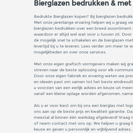
Bierglazen bedrukken & met
Bedrukte Bierglazen kopen? Bij bierglazen bedrukke
Met onze jarenlange ervaring helpen wij u graag v
bierglazen bedrukken over een breed assortiment a
waardoor er altijd wel wat voor u tussen zit. Door
de mogelijk snel te schakelen en de bierglazen me
levertijd bij u te leveren. Lees verder om meer te
mogelijkheden en over onze services.
Met onze eigen grafisch vormgevers maken wij gra
streven naar de beste oplossing voor elk communi
Door onze eigen fabriek en ervaring weten we prec
en ideeën past om samen tot het beste eindresultaa
u voorzien van een eerlijk advies en keuze uit mee
vanaf een kleine oplage worden afgenomen, namelij
Als u er voor kiest om bij ons een bierglas met log
ons aan op de beste prijs en kwaliteit garantie. D
meestal al binnen één werkdag afgeleverd! Vraag n
of neem contact met ons op. We helpen u graag bi
keuze en geven u persoonlijk en vrijblijvend advies.