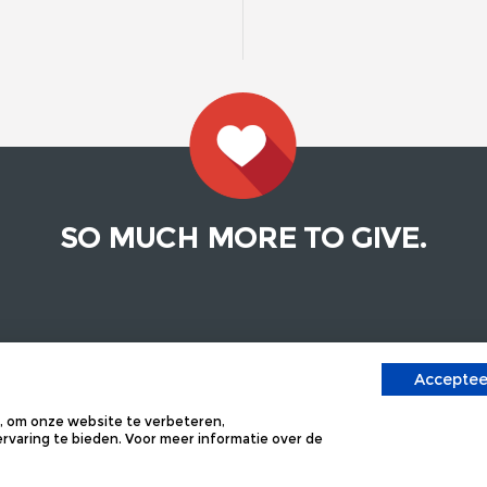
SO MUCH MORE TO GIVE.
EN?
BEKIJK ONZE ANDERE SI
Accepteer
 GESTELDE VRAGEN
KEYCORDS
 om onze website te verbeteren,
CT
GLAS EN PORSELEIN
varing te bieden. Voor meer informatie over de
ONS
ZONNEBRILLEN
KOFFERS EN TASSEN