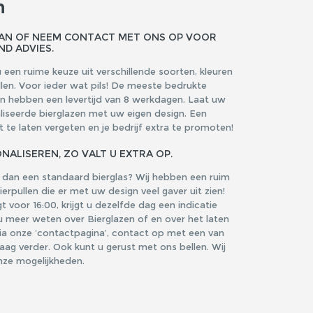
n
AAN OF NEEM CONTACT MET ONS OP VOOR
ND ADVIES.
 een ruime keuze uit verschillende soorten, kleuren
llen. Voor ieder wat pils! De meeste bedrukte
en hebben een levertijd van 8 werkdagen. Laat uw
liseerde bierglazen met uw eigen design. Een
te laten vergeten en je bedrijf extra te promoten!
NALISEREN, ZO VALT U EXTRA OP.
s dan een standaard bierglas? Wij hebben een ruim
erpullen die er met uw design veel gaver uit zien!
voor 16:00, krijgt u dezelfde dag een indicatie
u meer weten over Bierglazen of en over het laten
a onze ‘contactpagina’, contact op met een van
graag verder. Ook kunt u gerust met ons bellen. Wij
onze mogelijkheden.