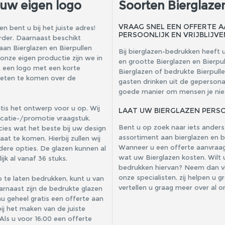
 uw eigen logo
Soorten Bierglaze
VRAAG SNEL EEN OFFERTE 
n bent u bij het juiste adres!
PERSOONLIJK EN VRIJBLIJVE
erder. Daarnaast beschikt
an Bierglazen en Bierpullen
Bij bierglazen-bedrukken heeft u
 onze eigen productie zijn we in
en grootte Bierglazen en Bierpu
t een logo met een korte
Bierglazen of bedrukte Bierpull
 weten te komen over de
gasten drinken uit de gepersona
goede manier om mensen je niet 
tis het ontwerp voor u op. Wij
LAAT UW BIERGLAZEN PERSO
catie-/promotie vraagstuk.
Bent u op zoek naar iets ander
ies wat het beste bij uw design
assortiment aan bierglazen en bi
t te komen. Hierbij zullen wij
Wanneer u een offerte aanvraagt 
rdere opties. De glazen kunnen al
wat uw Bierglazen kosten. Wilt 
k al vanaf 36 stuks.
bedrukken hiervan? Neem dan vi
onze specialisten, zij helpen u 
o te laten bedrukken, kunt u van
vertellen u graag meer over al 
aarnaast zijn de bedrukte glazen
u geheel gratis een offerte aan
j het maken van de juiste
 Als u voor 16:00 een offerte